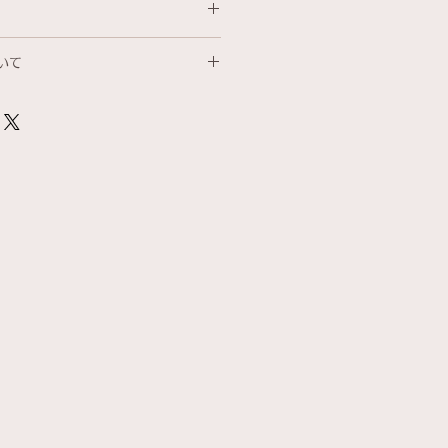
切れにつき発送までお時間をいただ
ル承ります。
７営業日いただいております。
いて
、別途ご連絡させていただきます。
植物療法は代替医療であり現代医療
ではありません。摂取は自己責任と
さいませ。