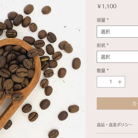
価
￥1,100
格
容量
*
選択
形状
*
選択
数量
*
カ
返品・返金ポリシー
・ご注文完了後のキ