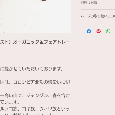
お届け日数
注意下さいませ。品
く場合のみキャンセ
・商品配送まで３～
ハーブの取り扱いにつ
在庫切れ等の場合は
・ハーブを使用した
の代わりとなるもの
ご理解の上ご購入下
スト）オーガニック＆フェアトレー
に挽かせていただいております。
区は、コロンビア北部の海沿いに切
一高い山で、ジャングル、森を含む
ています。
ルワコ族、コギ族、ウィワ族といっ