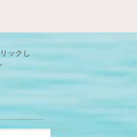
クリック
し
。